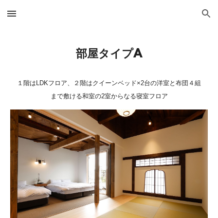
Skip to main content
Skip to navigation
部屋タイプA
１階はLDKフロア、２階はクイーンベッド×2台の洋室と布団４組
まで敷ける和室の
2室からなる
寝室フロア