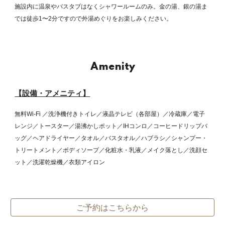
施設内に温泉やバスタブはなくシャワールームのみ。金の湯、銀の湯ま
では徒歩1〜2分ですので外湯めぐりをお楽しみください。
Amenity
【設備・アメニティ】
無料Wi-Fi ／洗浄機付きトイレ／液晶テレビ（各部屋）／冷蔵庫／電子
レンジ／トースター／湯沸かしポット／IHコンロ／コーヒードリップバ
ッグ／ヘアドライヤー／タオル／バスタオル／ハブラシ／シャンプー・
トリートメント／ボディソープ／化粧水・乳液／メイク落とし／洗顔セ
ット／洗濯乾燥機／衣類アイロン
ご予約はこちらから